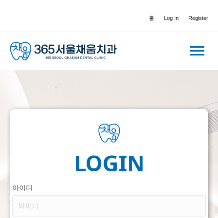
홈
Log In
Register
LOGIN
아이디