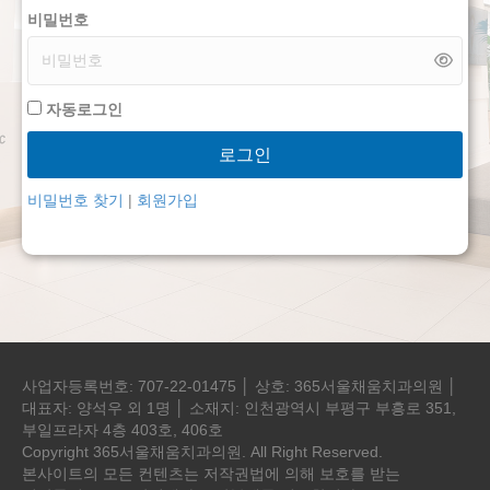
비밀번호
자동로그인
로그인
비밀번호 찾기
|
회원가입
사업자등록번호: 707-22-01475 │ 상호: 365서울채움치과의원 │
대표자: 양석우 외 1명 │ 소재지: 인천광역시 부평구 부흥로 351,
부일프라자 4층 403호, 406호
Copyright 365서울채움치과의원. All Right Reserved.
본사이트의 모든 컨텐츠는 저작권법에 의해 보호를 받는