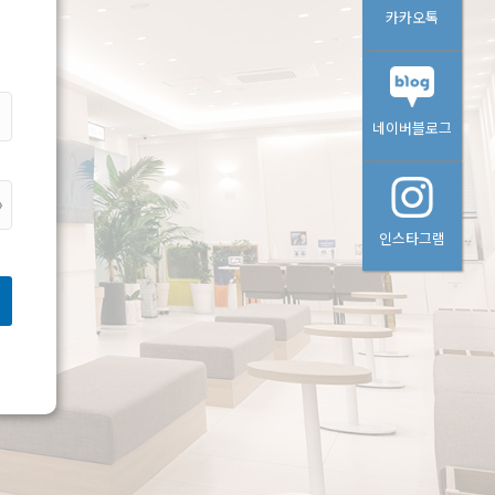
카카오톡
네이버블로그
인스타그램