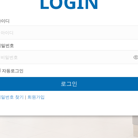
LOGIN
아이디
비밀번호
자동로그인
로그인
비밀번호 찾기
|
회원가입