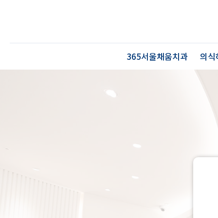
365서울채움치과
의식