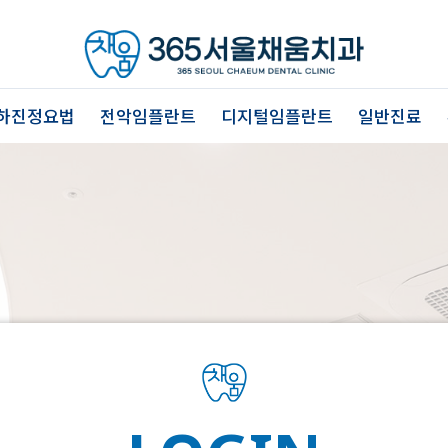
하진정요법
전악임플란트
디지털임플란트
일반진료