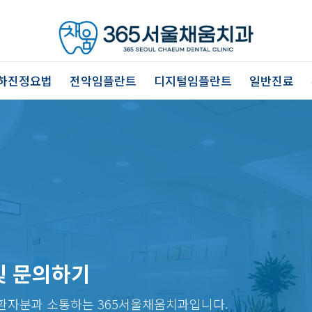
하진정요법
전악임플란트
디지털임플란트
일반진료
및 문의하기
환자분과 소통하는 365서울채움치과입니다.