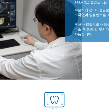
365서울채움치과 디
수술하기 전 CT 정밀
오차없이
임플란트를 
뛰어난 정확도와 더불어
수술 후 통증 및 붓기
가능
합니다.